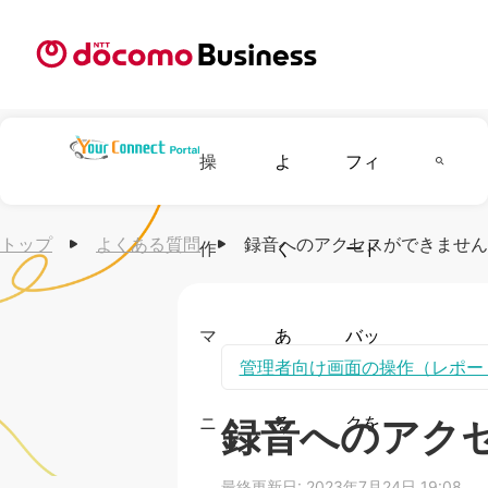
操
よ
フィ
トップ
よくある質問
録音へのアクセスができません
作
く
ード
マ
あ
バッ
管理者向け画面の操作（レポー
ニ
る
クを
録音へのアク
最終更新日:
2023年7月24日 19:08