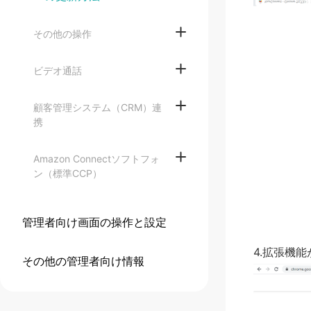
その他の操作
ビデオ通話
顧客管理システム（CRM）連
携
Amazon Connectソフトフォ
ン（標準CCP）
管理者向け画面の操作と設定
4.拡張機
その他の管理者向け情報