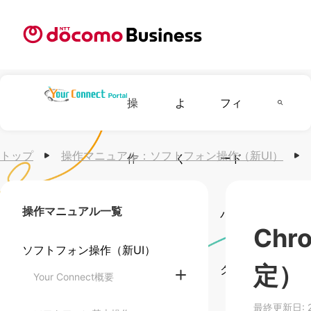
操
よ
フィ
トップ
操作マニュアル：
ソフトフォン操作（新UI）
作
く
ード
操作マニュアル一覧
マ
あ
バッ
Ch
ソフトフォン操作（新UI）
定）
ニ
る
クを
Your Connect概要
最終更新日: