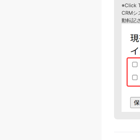
※Click
CRMシ
動転記