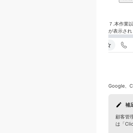
７.本作業以
が表示され
Google、
補
顧客管理
は「Cl