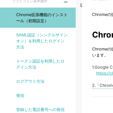
ソフトフォン基本操作
ュ
質
送る
Chrom
Chrome拡張機能のインスト
ール（初期設定）
ア
問
Ch
SAML認証（シングルサイン
オン）を利用したログイン
ル
方法
Chrome
います。
トークン認証を利用したロ
グイン方法
1.Goog
https://
ログアウト方法
2.「Chr
発信
登録した電話番号への発信